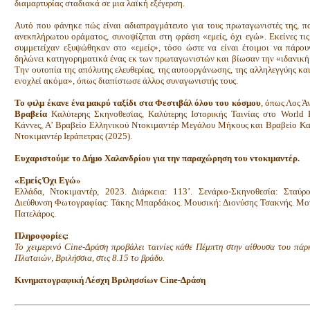
διαμαρτυρίας σταδιακά σε μια λαϊκή εξέγερση.
Αυτό που φάνηκε πώς είναι αδιαπραγμάτευτο για τους πρωταγωνιστές της, π
ανεκπλήρωτου οράματος, συνοψίζεται στη φράση «εμείς, όχι εγώ». Εκείνες τις
συμμετείχαν εξυψώθηκαν στο «εμείς», τόσο ώστε να είναι έτοιμοι να πάρο
δηλώνει κατηγορηματικά ένας εκ των πρωταγωνιστών και βίωσαν την «ιδανική
Την ουτοπία της απόλυτης ελευθερίας, της αυτοοργάνωσης, της αλληλεγγύης και 
ενοχλεί ακόμα», όπως διαπίστωσε άλλος συναγωνιστής τους.
Το φιλμ έκανε ένα μακρύ ταξίδι στα Φεστιβάλ όλου του κόσμου
, όπως Λος Ά
Βραβεία
Καλύτερης Σκηνοθεσίας, Καλύτερης Ιστορικής Ταινίας στο World F
Κάννες, Α’ Βραβείο Ελληνικού Ντοκιμαντέρ Μεγάλου Μήκους και Βραβείο Κα
Ντοκιμαντέρ Ιεράπετρας (2025).
Ευχαριστούμε το Δήμο Χαλανδρίου για την παραχώρηση του ντοκιμαντέρ.
«Εμείς Όχι Εγώ»
Ελλάδα, Ντοκιμαντέρ, 2023. Διάρκεια: 113’. Σενάριο-Σκηνοθεσία: Σταύρ
Διεύθυνση Φωτογραφίας: Τάκης Μπαρδάκος. Μουσική: Διονύσης Τσακνής. Μον
Πατελάρος.
Πληροφορίες:
Το χειμερινό Cine-Δράση προβάλει ταινίες κάθε Πέμπτη στην αίθουσα του π
Πλαταιών, Βριλήσσια, στις 8.15 το βράδυ.
Κινηματογραφική Λέσχη Βριλησσίων Cine-Δράση