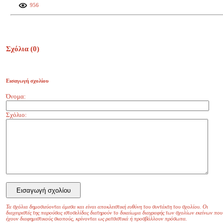
956
Σχόλια (
0
)
Εισαγωγή σχολίου
Όνομα:
Σχόλιο:
Τα σχόλια δημοσιεύονται άμεσα και είναι αποκλειστική ευθύνη του συντάκτη του σχολίου. Οι
διαχειριστές της παρούσας ιστοσελίδας διατηρούν το δικαίωμα διαγραφής των σχολίων εκείνων που
έχουν διαφημιστικούς σκοπούς, κρίνονται ως ρατσιστικά ή προσβάλλουν πρόσωπα.