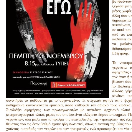
βοηθούντω
ξεχάσουμε ή 
μέρες, χωρί
άλλη όσο σκ
δημοκρατία
πυκνώνουν, 
σε αυτά και
από τις ελ
καλύπτει ακ
να μαθαίν
διδασκόμασ
Εξέγερσης.
Το ντοκιμα
γεγονότα τ
αφηγήσεις κ
τον έναν ή 
βίωσαν όσοι
το Πολυτεχν
άλλους γύρ
κίνδυνο κ
συνυπήρξε το αυθόρμητο με το οργανωμένο. Τι στίγματα άφησε στην ψυχ
καθημερινή κανονικότητα εμπειρία, πόσο καθόρισε τον αξιακό τους κώδικα,
Συνδυάζει αφηγήσεις των πρωταγωνιστών με ανέκδοτο αρχειακό υλικό
κινηματογραφικό υλικό, μέρος του οποίου είναι ελάχιστα δημοσιοποιημένο. Π
γεγονότων, όλα μέσα από το πρίσμα της επαναβίωσης της «εμπειρίας» της εξέγ
θέματος που ως έναν βαθμό έχουν ήδη φωτιστεί, όπως η έκταση της βίας που
χούντας, ο αριθμός των νεκρών και των τραυματιών, ενώ προσκομίζει και νέα 