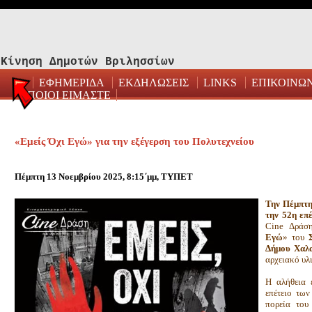
Κίνηση Δημοτών Βριλησσίων
ΕΦΗΜΕΡΙΔΑ
ΕΚΔΗΛΩΣΕΙΣ
LINKS
ΕΠΙΚΟΙΝΩ
ΠΟΙΟΙ ΕΙΜΑΣΤΕ
«Εμείς Όχι Εγώ» για την εξέγερση του Πολυτεχνείου
Πέμπτη 13 Νοεμβρίου 2025, 8:15΄μμ, ΤΥΠΕΤ
Την Πέμπτη
την 52η επ
Cine Δράση
Εγώ
» του
Δήμου Χαλα
αρχειακό υλ
Η αλήθεια 
επέτειο των
πορεία του