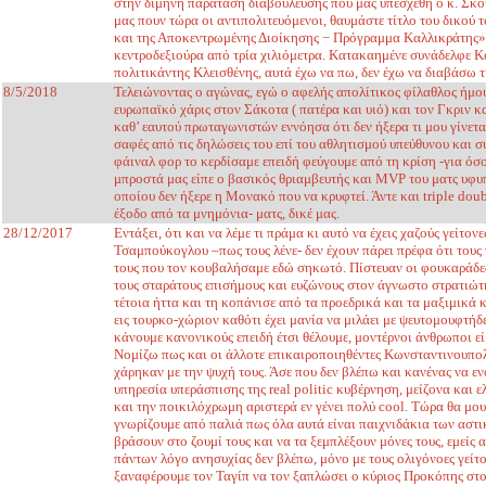
στην δίμηνη παράταση διαβούλευσης που μας υπεσχέθη ο κ. Σκο
μας πουν τώρα οι αντιπολιτευόμενοι, θαυμάστε τίτλο του δικού 
και της Αποκεντρωμένης Διοίκησης − Πρόγραμμα Καλλικράτης» τε
κεντροδεξιούρα από τρία χιλιόμετρα. Κατακαημένε συνάδελφε Κ
πολιτικάντης Κλεισθένης, αυτά έχω να πω, δεν έχω να διαβάσω 
8/5/2018
Τελειώνοντας ο αγώνας, εγώ ο αφελής απολίτικος φίλαθλος ήμο
ευρωπαϊκό χάρις στον Σάκοτα ( πατέρα και υιό) και τον Γκριν κ
καθ’ εαυτού πρωταγωνιστών εννόησα ότι δεν ήξερα τι μου γίνετα
σαφές από τις δηλώσεις του επί του αθλητισμού υπεύθυνου και σ
φάιναλ φορ το κερδίσαμε επειδή φεύγουμε από τη κρίση -για όσο
μπροστά μας είπε ο βασικός θριαμβευτής και MVP του ματς υφυπο
οποίου δεν ήξερε η Μονακό που να κρυφτεί. Άντε και triple doub
έξοδο από τα μνημόνια- ματς, δικέ μας.
28/12/2017
Εντάξει, ότι και να λέμε τι πράμα κι αυτό να έχεις χαζούς γείτονε
Τσαμπούκογλου –πως τους λένε- δεν έχουν πάρει πρέφα ότι τους 
τους που τον κουβαλήσαμε εδώ σηκωτό. Πίστευαν οι φουκαράδες
τους σταράτους επισήμους και ευζώνους στον άγνωστο στρατιώτη
τέτοια ήττα και τη κοπάνισε από τα προεδρικά και τα μαξιμικά
εις τουρκο-χώριον καθότι έχει μανία να μιλάει με ψευτομουφτήδε
κάνουμε κανονικούς επειδή έτσι θέλουμε, μοντέρνοι άνθρωποι εί
Νομίζω πως και οι άλλοτε επικαιροποιηθέντες Κωνσταντινουπολίτ
χάρηκαν με την ψυχή τους. Άσε που δεν βλέπω και κανένας να εν
υπηρεσία υπεράσπισης της real politic κυβέρνηση, μείζονα και
και την ποικιλόχρωμη αριστερά εν γένει πολύ cool. Τώρα θα μου 
γνωρίζουμε από παλιά πως όλα αυτά είναι παιχνιδάκια των αστ
βράσουν στο ζουμί τους και να τα ξεμπλέξουν μόνες τους, εμείς 
πάντων λόγο ανησυχίας δεν βλέπω, μόνο με τους ολιγόνοες γείτ
ξαναφέρουμε τον Ταγίπ να τον ξαπλώσει ο κύριος Προκόπης στο