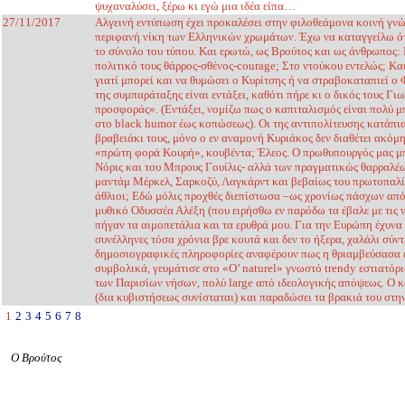
ψυχαναλύσει, ξέρω κι εγώ μια ιδέα είπα…
27/11/2017
Αλγεινή εντύπωση έχει προκαλέσει στην φιλοθεάμονα κοινή γνώ
περιφανή νίκη των Ελληνικών χρωμάτων. Έχω να καταγγείλω ότ
το σύνολο του τύπου. Και ερωτώ, ως Βρούτος και ως άνθρωπος: 
πολιτικό τους θάρρος-σθένος-courage; Στο ντούκου εντελώς; Και 
γιατί μπορεί και να θυμώσει ο Κυρίτσης ή να στραβοκαταπιεί ο 
της συμπαράταξης είναι εντάξει, καθότι πήρε κι ο δικός τους Γ
προσφοράς». (Εντάξει, νομίζω πως ο καπιταλισμός είναι πολύ μπ
στο black humor έως κοπώσεως). Οι της αντιπολίτευσης κατάπια
βραβειάκι τους, μόνο ο εν αναμονή Κυριάκος δεν διαθέτει ακόμη
«πρώτη φορά Κουρή», κουβέντα; Έλεος. Ο πρωθυπουργός μας μπ
Νόρις και του Μπρους Γουίλις- αλλά των πραγματικώς θαρραλ
μαντάμ Μέρκελ, Σαρκοζύ, Λαγκάρντ και βεβαίως του πρωτοπαλ
άθλιοι; Εδώ μόλις προχθές διεπίστωσα –ως χρονίως πάσχων από
μυθικό Οδυσσέα Αλέξη (που ειρήσθω εν παρόδω τα έβαλε με τις ν
πήγαν τα αιμοπετάλια και τα ερυθρά μου. Για την Ευρώπη έχυνα 
συνέλληνες τόσα χρόνια βρε κουτά και δεν το ήξερα, χαλάλι σύ
δημοσιογραφικές πληροφορίες αναφέρουν πως η θριαμβεύσασα ε
συμβολικά, γευμάτισε στο «O’ naturel» γνωστό trendy εστιατόρι
των Παρισίων νήσων, πολύ large από ιδεολογικής απόψεως. Ο καθ
(δια κυβιστήσεως συνίσταται) και παραδώσει τα βρακιά του στην
1
2
3
4
5
6
7
8
Ο Βρούτος