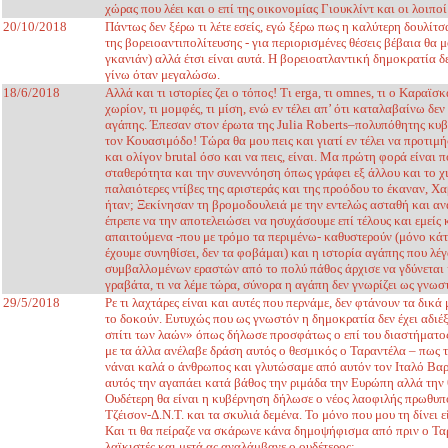
χώρας που λέει και ο επί της οικονομίας Γιουκλίντ και οι λοιπο
20/10/2018
Πάντως δεν ξέρω τι λέτε εσείς, εγώ ξέρω πως η καλύτερη δουλίτσα
της βορειοαντιπολίτευσης - για περιορισμένες θέσεις βέβαια θα μ
γκανιάν) αλλά έτσι είναι αυτά. Η βορειοατλαντική δημοκρατία δ
γίνω όταν μεγαλώσω.
18/6/2018
Αλλά και τι ιστορίες ζει ο τόπος! Τι erga, τι omnes, τι ο Καραϊ
χωρίον, τι μομφές, τι μίση, ενώ εν τέλει απ’ ότι καταλαβαίνω δε
αγάπης. Έπεσαν στον έρωτα της Julia Roberts–πολυπόθητης κυβέ
τον Κουασιμόδο! Τώρα θα μου πεις και γιατί εν τέλει να προτιμή
και ολίγον brutal όσο και να πεις, είναι. Μα πρώτη φορά είναι 
σταθερότητα και την συνεννόηση όπως γράφει εξ άλλου και το χ
παλαιότερες ντίβες της αριστεράς και της προόδου το έκαναν, Χ
ήταν; Ξεκίνησαν τη βρομοδουλειά με την εντελώς ασταθή και α
έπρεπε να την αποτελειώσει να ησυχάσουμε επί τέλους και εμείς κ
απαιτούμενα -που με τρόμο τα περιμένω- καθυστερούν (μόνο κάτ
έχουμε συνηθίσει, δεν τα φοβάμαι) και η ιστορία αγάπης που λέγα
συμβαλλομένων εραστών από το πολύ πάθος άρχισε να γδύνεται 
γραβάτα, τι να λέμε τώρα, σύνορα η αγάπη δεν γνωρίζει ως γνω
29/5/2018
Ρε τι λαχτάρες είναι και αυτές που περνάμε, δεν φτάνουν τα δικ
το δοκούν. Ευτυχώς που ως γνωστόν η δημοκρατία δεν έχει αδιέ
σπίτι των λαών» όπως δήλωσε προσφάτως ο επί του διαστήματος
με τα άλλα ανέλαβε δράση αυτός ο θεσμικός ο Ταραντέλα – πως το
νάναι καλά ο άνθρωπος και γλυτώσαμε από αυτόν τον Ιταλό Βαρ
αυτός την αγαπάει κατά βάθος την ριμάδα την Ευρώπη αλλά την θ
Ουδέτερη θα είναι η κυβέρνηση δήλωσε ο νέος λαοφιλής πρωθυπο
Τζέισον-Δ.Ν.Τ. και τα σκυλιά δεμένα. Το μόνο που μου τη δίνει 
Και τι θα πείραζε να σκάρωνε κάνα δημοψήφισμα από πριν ο Ταρ
λαϊκιστές και μετά ας αναλάμβανε ο ουδέτερος;