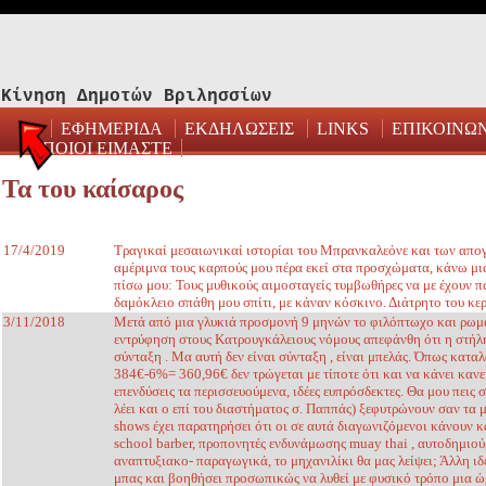
Κίνηση Δημοτών Βριλησσίων
ΕΦΗΜΕΡΙΔΑ
ΕΚΔΗΛΩΣΕΙΣ
LINKS
ΕΠΙΚΟΙΝΩ
ΠΟΙΟΙ ΕΙΜΑΣΤΕ
Τα του καίσαρος
17/4/2019
Τραγικαί μεσαιωνικαί ιστορίαι του Μπρανκαλεόνε και των απογό
αμέριμνα τους καρπούς μου πέρα εκεί στα προσχώματα, κάνω μι
πίσω μου: Τους μυθικούς αιμοσταγείς τυμβωθήρες να με έχουν πά
δαμόκλειο σπάθη μου σπίτι, με κάναν κόσκινο. Διάτρητο του κερ
3/11/2018
Μετά από μια γλυκιά προσμονή 9 μηνών το φιλόπτωχο και ρωμα
εντρύφηση στους Κατρουγκάλειους νόμους απεφάνθη ότι η στήλη
σύνταξη . Μα αυτή δεν είναι σύνταξη , είναι μπελάς. Όπως καταλ
384€-6%= 360,96€ δεν τρώγεται με τίποτε ότι και να κάνει κανείς
επενδύσεις τα περισσευούμενα, ιδέες ευπρόσδεκτες. Θα μου πεις 
λέει και ο επί του διαστήματος σ. Παππάς) ξεφυτρώνουν σαν τα 
shows έχει παρατηρήσει ότι οι σε αυτά διαγωνιζόμενοι κάνουν 
school barber, προπονητές ενδυνάμωσης muay thai , αυτοδημιού
αναπτυξιακο- παραγωγικά, το μηχανιλίκι θα μας λείψει; Άλλη ιδ
μπας και βοηθήσει προσωπικώς να λυθεί με φυσικό τρόπο μια ώ