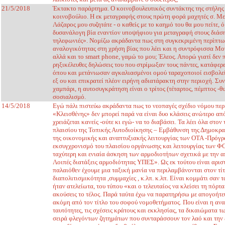
21/5/2018
Έκτακτο παράρτημα. Ο κοινοβουλευτικός συντάκτης της στήλης 
κοινοβούλιο. Η εκ μεταγραφής στους πρώτη φορά μαχητές σ. Με
Λάζαρος μου συζητάτε - ο καθείς με το καημό του θα μου πείτε,
δυσανάλογη βία εναντίον υποψήφιου για μεταγραφή στους διάσημ
τηλεφωνιές». Νομίζω ακράδαντα πως στη συγκεκριμένη περίπτω
αναλογικότητας στη χρήση βίας που λέει και η συντρόφισσα Μογκ
αλλά και το smart phone, γαμώ το μου; Έλεος. Απορώ γιατί δεν 
ρηξικέλευθες δηλώσεις του που στρίμωξαν τους πάντες, κατάφερ
όπου και μετάνιωσαν αγκαλιασμένοι ομού ταραχοποιοί εισβολεί
εξ ου και επικρατεί πλέον ειρήνη αδιατάρακτη στην περιοχή. 
χαμπάρι, η αυτοσυγκράτηση είναι ο τρίτος (τέταρτος, πέμπτος -
σοσιαλισμό.
14/5/2018
Εγώ πάλι πιστεύω ακράδαντα πως το νεοπαγές σχέδιο νόμου περί
«Κλεισθένης» δεν μπορεί παρά να είναι δυο κλάσεις ανώτερο απ
χρειάζεται κανείς -ούτε κι εγώ- να το διαβάσει. Τα λέει όλα στο
πλαισίου της Τοπικής Αυτοδιοίκησης – Εμβάθυνση της Δημοκρα
της οικονομικής και αναπτυξιακής λειτουργίας των ΟΤΑ -Πρόγ
εκσυγχρονισμό του πλαισίου οργάνωσης και λειτουργίας των ΦΟ.
ταχύτερη και ενιαία άσκηση των αρμοδιοτήτων σχετικά με την 
Λοιπές διατάξεις αρμοδιότητας ΥΠΕΣ». Ως εκ τούτου είναι αριστε
παλαιόθεν έχουμε μια ταξική μανία να περιλαμβάνονται στον τίτ
διαπολιτισμικότητα ,συμμαχίες , κ.λπ. κ.λπ. Είναι κομμάτι σαν 
ήταν ατελείωτα, του τύπου «και ο τελευταίος να κλείσει τη πόρτα
ακούσεις το τέλος. Παρά ταύτα έχω να παρατηρήσω με απογοήτε
ακόμη από τον τίτλο του σοφού νομοθετήματος. Που είναι η αναφ
ταυτότητες, τις σχέσεις κράτους και εκκλησίας, τα δικαιώματα
σειρά φλεγόντων ζητημάτων που συνταράσσουν τον λαό και την 