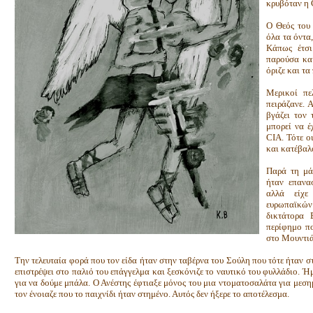
κρυβόταν η 
Ο Θεός του 
όλα τα όντα,
Κάπως έτσι
παρούσα κα
όριζε και τα
Μερικοί πε
πειράζανε. 
βγάζει τον 
μπορεί να έ
CIA. Τότε ο
και κατέβαλ
Παρά τη μά
ήταν επανα
αλλά είχε
ευρωπαϊκών
δικτάτορα 
περίφημο π
στο Μουντιά
Την τελευταία φορά που τον είδα ήταν στην ταβέρνα του Σούλη που τότε ήταν σ
επιστρέψει στο παλιό του επάγγελμα και ξεσκόνιζε το ναυτικό του φυλλάδιο. Ήμ
για να δούμε μπάλα. Ο Ανέστης έφτιαξε μόνος του μια ντοματοσαλάτα για μεση
τον ένοιαζε που το παιχνίδι ήταν στημένο. Αυτός δεν ήξερε το αποτέλεσμα.