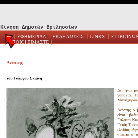
Κίνηση Δημοτών Βριλησσίων
ΕΦΗΜΕΡΙΔΑ
ΕΚΔΗΛΩΣΕΙΣ
LINKS
ΕΠΙΚΟΙΝΩ
ΠΟΙΟΙ ΕΙΜΑΣΤΕ
Ανέστης
του Γιώργου Σκιάνη
Δεν ήταν μό
γειτονιά. Ή
Μονόχορδο β
Ανέστης ο 
είναι βαδι
Γαλάτσι-Κυ
Γκύζη-Τουρκ
ελπίδας. Αγ
πίστευε σ’ 