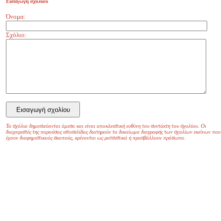
Εισαγωγή σχολίου
Όνομα:
Σχόλιο:
Τα σχόλια δημοσιεύονται άμεσα και είναι αποκλειστική ευθύνη του συντάκτη του σχολίου. Οι
διαχειριστές της παρούσας ιστοσελίδας διατηρούν το δικαίωμα διαγραφής των σχολίων εκείνων που
έχουν διαφημιστικούς σκοπούς, κρίνονται ως ρατσιστικά ή προσβάλλουν πρόσωπα.