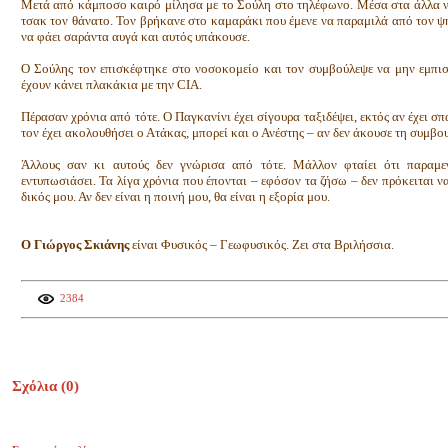
Μετά από κάμποσο καιρό μίλησα με το Σούλη στο τηλέφωνο. Μέσα στα άλλα νέα
τσακ τον θάνατο. Τον βρήκανε στο καμαράκι που έμενε να παραμιλά από τον ψη
να φάει σαράντα αυγά και αυτός υπάκουσε.
Ο Σούλης τον επισκέφτηκε στο νοσοκομείο και τον συμβούλεψε να μην εμπιστ
έχουν κάνει πλακάκια με την CIA.
Πέρασαν χρόνια από τότε. Ο Παγκανίνι έχει σίγουρα ταξιδέψει, εκτός αν έχει
τον έχει ακολουθήσει ο Ατάκας, μπορεί και ο Ανέστης – αν δεν άκουσε τη συμβο
Άλλους σαν κι αυτούς δεν γνώρισα από τότε. Μάλλον φταίει ότι παραμε
εντυπωσιάσει. Τα λίγα χρόνια που έπονται – εφόσον τα ζήσω – δεν πρόκειται να
δικός μου. Αν δεν είναι η ποινή μου, θα είναι η εξορία μου.
Ο Γιώργος Σκιάνης
είναι Φυσικός – Γεωφυσικός. Ζει στα Βριλήσσια.
2384
Σχόλια (
0
)