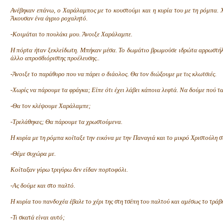
Ανέβηκαν επάνω, ο Χαράλαμπος με το κουστούμι και η κυρία του με τη ρόμπα. 
Άκουσαν ένα άγριο ροχαλητό.
-Κοιμάται το πουλάκι μου. Άνοιξε Χαράλαμπε.
Η πόρτα ήταν ξεκλείδωτη. Μπήκαν μέσα. Το δωμάτιο βρωμούσε ιδρώτα αρρωστήλα
άλλο απροσδιόριστης προέλευσης..
-Άνοιξε το παράθυρο που να πάρει ο διάολος. Θα τον διώξουμε με τις κλωτσιές.
-Χωρίς να πάρουμε τα φράγκα; Είπε ότι έχει λάβει κάποια λεφτά. Να δούμε πού τα 
-Θα τον κλέψουμε Χαράλαμπε;
-Τρελάθηκες; Θα πάρουμε τα χρωστούμενα.
Η κυρία με τη ρόμπα κοίταξε την εικόνα με την Παναγιά και το μικρό Χριστούλη σ
-Θέμε συχώρα με.
Κοίταξαν γύρω τριγύρω δεν είδαν πορτοφόλι.
-Ας δούμε και στο παλτό.
Η κυρία του πανδοχέα έβαλε το χέρι της στη τσέπη του παλτού και αμέσως το τράβ
-Τι σκατά είναι αυτό;