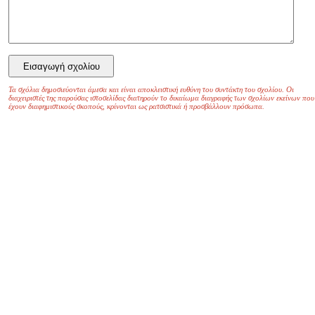
Τα σχόλια δημοσιεύονται άμεσα και είναι αποκλειστική ευθύνη του συντάκτη του σχολίου. Οι
διαχειριστές της παρούσας ιστοσελίδας διατηρούν το δικαίωμα διαγραφής των σχολίων εκείνων που
έχουν διαφημιστικούς σκοπούς, κρίνονται ως ρατσιστικά ή προσβάλλουν πρόσωπα.