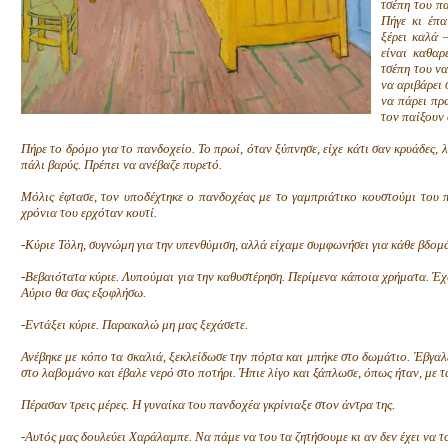
τσέπη του πα
Πήγε κι έπα
ξέρει καλά –
είναι καθαρ
τσέπη του να
να αριβάρει 
να πάρει πρω
τον παίξουν 
Πήρε το δρόμο για το πανδοχείο. Το πρωί, όταν ξύπνησε, είχε κάτι σαν κρυάδες, 
πάλι βαρύς. Πρέπει να ανέβαζε πυρετό.
Μόλις έφτασε, τον υποδέχτηκε ο πανδοχέας με το γαμπριάτικο κουστούμι του 
χρόνια του ερχόταν κουτί.
-Κύριε Τόλη, συγνώμη για την υπενθύμιση, αλλά είχαμε συμφωνήσει για κάθε βδομ
-Βεβαιότατα κύριε. Λυπούμαι για την καθυστέρηση. Περίμενα κάποια χρήματα. Έχ
Αύριο θα σας εξοφλήσω.
-Εντάξει κύριε. Παρακαλώ μη μας ξεχάσετε.
Ανέβηκε με κόπο τα σκαλιά, ξεκλείδωσε την πόρτα και μπήκε στο δωμάτιο. Έβγαλ
στο λαβομάνο και έβαλε νερό στο ποτήρι. Ήπιε λίγο και ξάπλωσε, όπως ήταν, με τ
Πέρασαν τρεις μέρες. Η γυναίκα του πανδοχέα γκρίνιαξε στον άντρα της.
-Αυτός μας δουλεύει Χαράλαμπε. Να πάμε να του τα ζητήσουμε κι αν δεν έχει να 