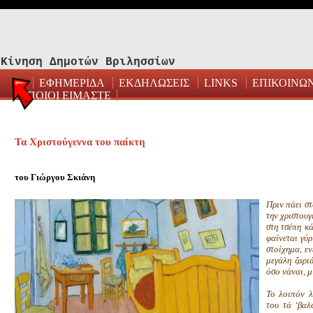
Κίνηση Δημοτών Βριλησσίων
ΕΦΗΜΕΡΙΔΑ
ΕΚΔΗΛΩΣΕΙΣ
LINKS
ΕΠΙΚΟΙΝΩ
ΠΟΙΟΙ ΕΙΜΑΣΤΕ
Τα Χριστούγεννα του παίκτη
του Γιώργου Σκιάνη
Πριν πάει στ
την χριστουγ
στη τσέπη κά
φαίνεται γύρ
στοίχημα, εν
μεγάλη ζαρι
όσο νάναι, μ
Το λοιπόν λ
του τά ‘βαλ