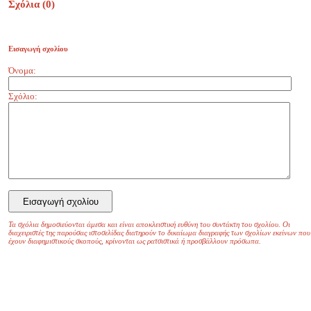
Σχόλια (
0
)
Εισαγωγή σχολίου
Όνομα:
Σχόλιο:
Τα σχόλια δημοσιεύονται άμεσα και είναι αποκλειστική ευθύνη του συντάκτη του σχολίου. Οι
διαχειριστές της παρούσας ιστοσελίδας διατηρούν το δικαίωμα διαγραφής των σχολίων εκείνων που
έχουν διαφημιστικούς σκοπούς, κρίνονται ως ρατσιστικά ή προσβάλλουν πρόσωπα.